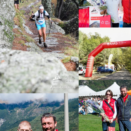
2 vincitori edizione 021
Moncrino