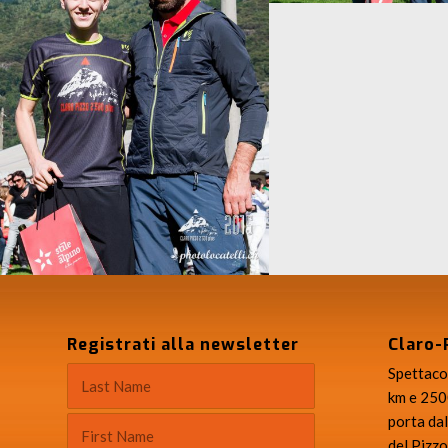
Maria Cristina Dell'Era
Registrati alla newsletter
Claro-
Spettacol
km e 2500
porta dal
del Pizzo