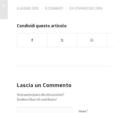
Numero partecipanti
Vertical aumentato a
6 GIUGNO 2019
/
0 COMMENTI
/
DA
STEFANO DELL’ERA
270
Condividi questo articolo
Lascia un Commento
Vuoi partecipare alla discussione?
Sentitevi liberi di contribuire!
*
Nome