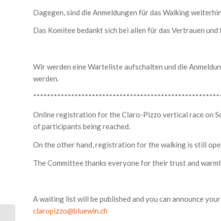
Dagegen, sind die Anmeldungen für das Walking weiterhin
Das Komitee bedankt sich bei allen für das Vertrauen und 
Wir werden eine Warteliste aufschalten und die Anmeldu
werden.
******************************************************
Online registration for the Claro-Pizzo vertical race o
of participants being reached.
On the other hand, registration for the walking is still ope
The Committee thanks everyone for their trust and warm
A waiting list will be published and you can announce yours
claropizzo@bluewin.ch
BREAKING NEWS /