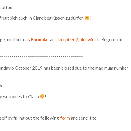
 offen.
freut sich euch in Claro begrüssen zu dürfen
!
ng kann über das
Formular
an
claropizzo@bluewin.ch
eingereicht
*****************************************
n Sunday 6 October 2019 has been closed due to the maximum number
n.
ly welcomes to Claro
!
elf by filling out the following
form
and send it to