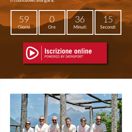
Il countdown alla gara:
59
0
36
14
Giorni
Ore
Minuti
Secondi